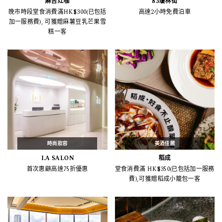
麻吉灶咖
83瓊林街
晚市時段堂食消費滿HK$300(已包括
高達2小時免費泊車
加一服務費), 可獲贈麻薯豆乳芒果雪
糕一客
時尚妝容
美酒佳餚
I.A SALON
稻成
首次惠顧高達75折優惠
堂食消費滿 HK$350(已包括加一服務
費),可獲贈稻成小籠包一客