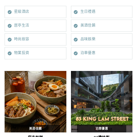
星級酒店
生日禮遇
居亭生活
美酒佳餚
時尚妝容
品味娛樂
物業投資
泊車優惠
美酒佳餚
泊車優惠