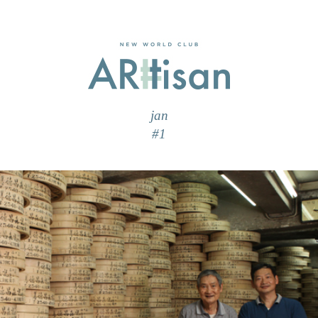
jan
#1