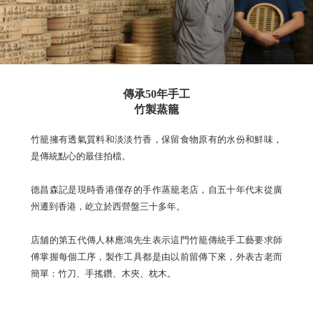
傳承50年手工
竹製蒸籠
竹籠擁有透氣質料和淡淡竹香，保留食物原有的水份和鮮味，
是傳統點心的最佳拍檔。
德昌森記是現時香港僅存的手作蒸籠老店，自五十年代末從廣
州遷到香港，屹立於西營盤三十多年。
店舖的第五代傳人林應鴻先生表示這門竹籠傳統手工藝要求師
傅掌握每個工序，製作工具都是由以前留傳下來，外表古老而
簡單：竹刀、手搖鑽、木夾、枕木。